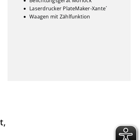
Belichtungsgerät Morlock
Laserdrucker PlateMaker-Xante´
Waagen mit Zählfunktion
t,