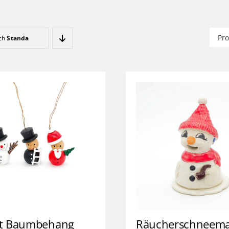
Such
ach
Standard
nach
et Baumbehang
Räucherschneem