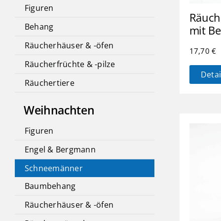
Figuren
Räuch
Behang
mit B
Räucherhäuser & -öfen
17,70
€
Räucherfrüchte & -pilze
Detai
Räuchertiere
Weihnachten
Figuren
Engel & Bergmann
Schneemänner
Baumbehang
Räucherhäuser & -öfen