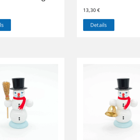
13,30
€
ls
Details