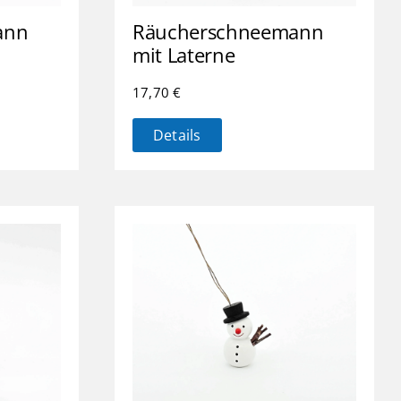
ann
Räucherschneemann
mit Laterne
17,70
€
Details