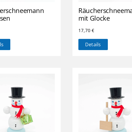
erschneemann
Räucherschneem
esen
mit Glocke
17,70
€
ls
Details