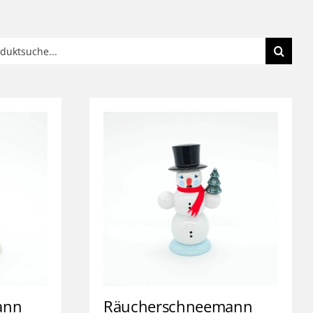
e
:
ann
Räucherschneemann