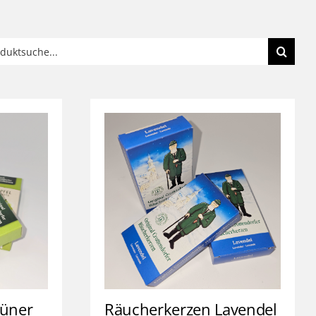
e
:
rüner
Räucherkerzen Lavendel