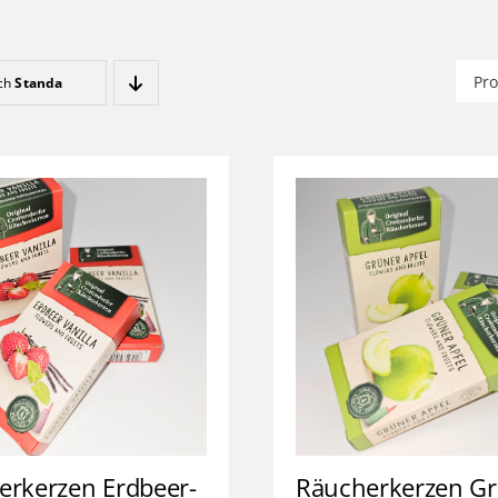
Such
ach
Standard
nach
erkerzen Erdbeer-
Räucherkerzen G