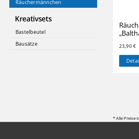
Räuchermännchen
Kreativsets
Räuc
„Balth
Bastelbeutel
Bausätze
23,90
€
Detai
* Alle Preise 