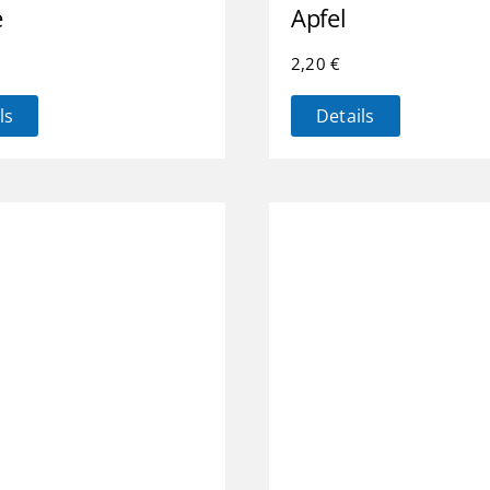
e
Apfel
2,20
€
ls
Details