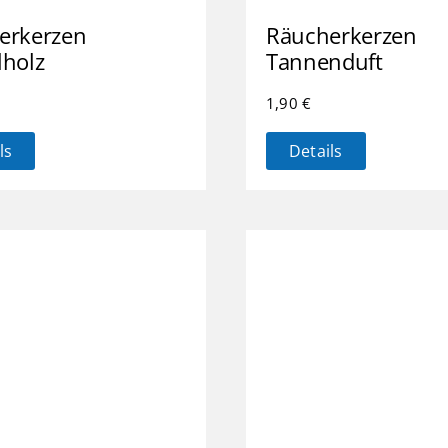
erkerzen
Räucherkerzen
lholz
Tannenduft
1,90
€
ls
Details