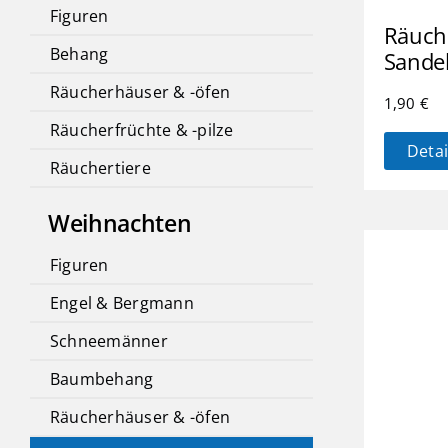
Figuren
Räuch
Behang
Sande
Räucherhäuser & -öfen
1,90
€
Räucherfrüchte & -pilze
Detai
Räuchertiere
Weihnachten
Figuren
Engel & Bergmann
Schneemänner
Baumbehang
Räucherhäuser & -öfen