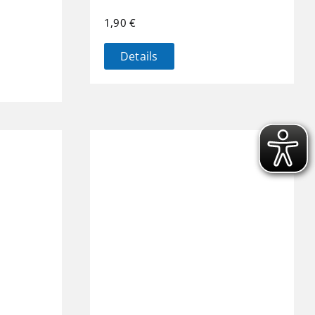
1,90
€
Details