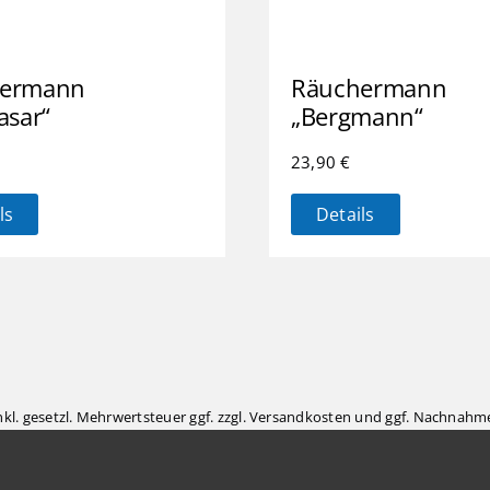
hermann
Räuchermann
asar“
„Bergmann“
23,90
€
ls
Details
inkl. gesetzl. Mehrwertsteuer ggf. zzgl.
Versandkosten
und ggf. Nachnahme