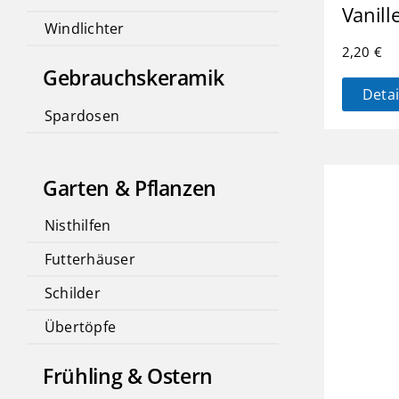
Vanill
Windlichter
2,20
€
Gebrauchskeramik
Detai
Spardosen
Garten & Pflanzen
Nisthilfen
Futterhäuser
Schilder
Übertöpfe
Frühling & Ostern