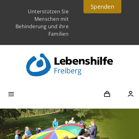
Skip
Spenden
Unterstützen Sie
to
Menschen mit
content
Behinderung und ihre
Familien
Toggle
Navigation
Bildung & Arbeiten
Wohnen & Pflege