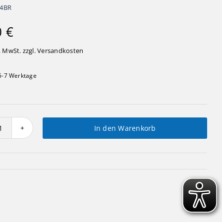
04BR
0
€
. MwSt. zzgl.
Versandkosten
5-7 Werktage
In den Warenkorb
Gartenplastik
Pilz
groß
Menge