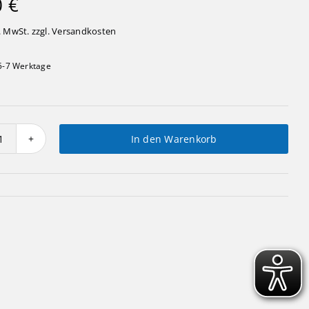
0
€
. MwSt. zzgl.
Versandkosten
5-7 Werktage
In den Warenkorb
Kantenhocker
Hexe
Menge