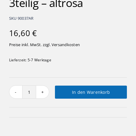
3teilig – altrosa
SKU
90037AR
16,60
€
Preise inkl. MwSt. zzgl.
Versandkosten
Lieferzeit:
5-7 Werktage
In den Warenkorb
Kerzenständer
Set
3teilig
-
altrosa
Menge