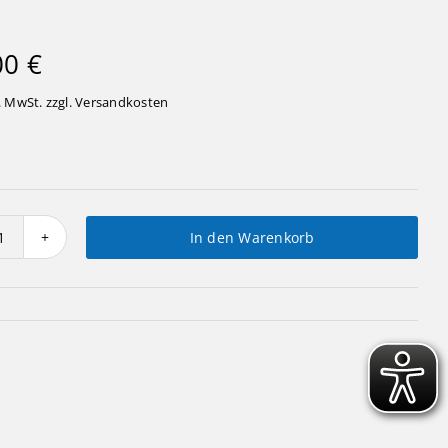
00
€
. MwSt. zzgl.
Versandkosten
In den Warenkorb
Räuchermann
"Schäfer"
Menge