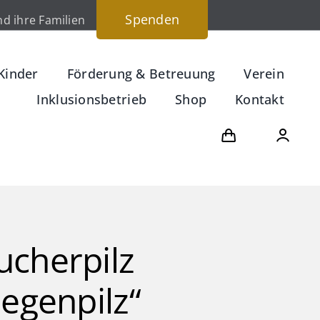
Spenden
d ihre Familien
Kinder
Förderung & Betreuung
Verein
Inklusionsbetrieb
Shop
Kontakt
ucherpilz
iegenpilz“