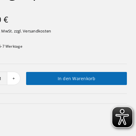
0
€
. MwSt. zzgl.
Versandkosten
5-7 Werktage
In den Warenkorb
Räucherpilz
"Fliegenpilz"
Menge