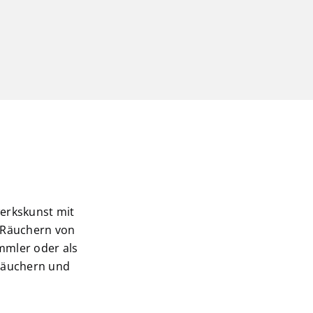
werkskunst mit
m Räuchern von
mmler oder als
 Räuchern und