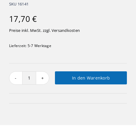
SKU
16141
17,70
€
Preise inkl. MwSt. zzgl.
Versandkosten
Lieferzeit:
5-7 Werktage
In den Warenkorb
Räucherschneemann
mit
Baum
Menge