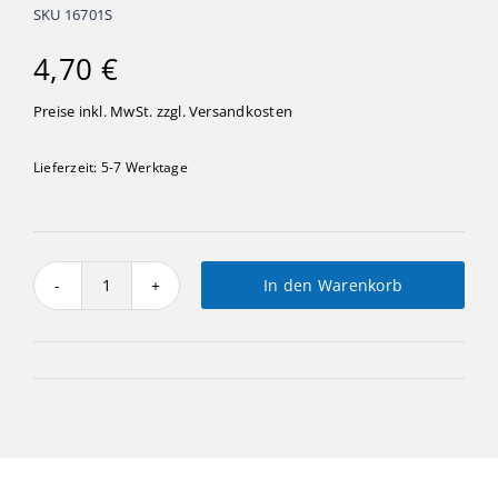
SKU
16701S
4,70
€
Preise inkl. MwSt. zzgl.
Versandkosten
Lieferzeit:
5-7 Werktage
In den Warenkorb
Schneemänner
mini
stehend
Menge