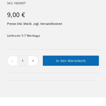
SKU
16830ST
9,00
€
Preise inkl. MwSt. zzgl.
Versandkosten
Lieferzeit:
5-7 Werktage
In den Warenkorb
Schneemann
mit
Ski,
stehend
Menge