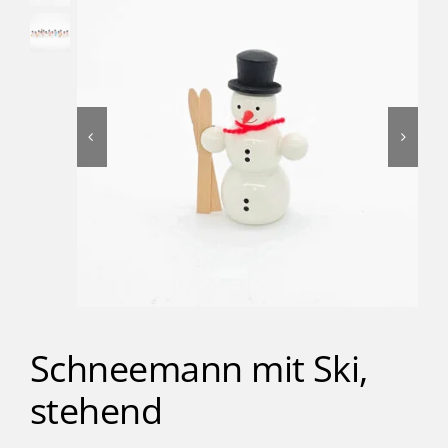
Kinder
Förderung & Betreuung
Verein
Inklusionsbetrieb
Shop
Schneemann mit Ski,
Kontakt
stehend