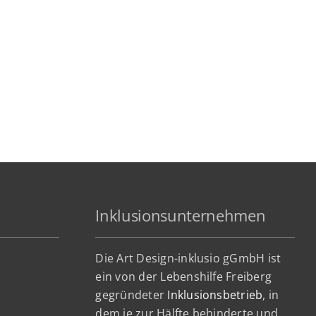
Inklusionsunternehmen
Die Art Design-inklusio gGmbH ist
ein von der Lebenshilfe Freiberg
gegründeter
Inklusionsbetrieb
, in
dem je zur Hälfte behinderte und