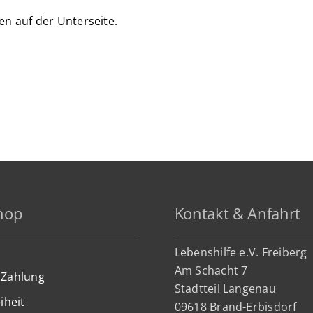
en auf der Unterseite.
hop
Kontakt & Anfahrt
Lebenshilfe e.V. Freiberg
Am Schacht 7
 Zahlung
Stadtteil Lan
genau
iheit
09618 Brand-Erbisdorf