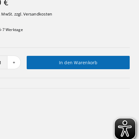
0
€
. MwSt. zzgl.
Versandkosten
5-7 Werktage
In den Warenkorb
Sparpilz
Menge