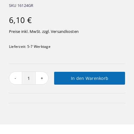
SKU
16124GR
6,10
€
Preise inkl. MwSt. zzgl.
Versandkosten
Lieferzeit:
5-7 Werktage
In den Warenkorb
Vogel
groß,
Behang
Menge