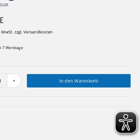
3GGR
€
. MwSt. zzgl.
Versandkosten
5-7 Werktage
In den Warenkorb
Vogelhäuschen
zum
Hängen
Menge