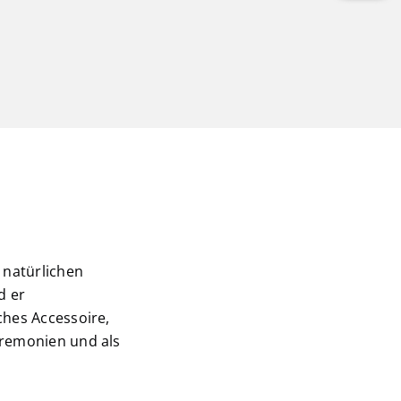
 natürlichen
d er
ches Accessoire,
eremonien und als