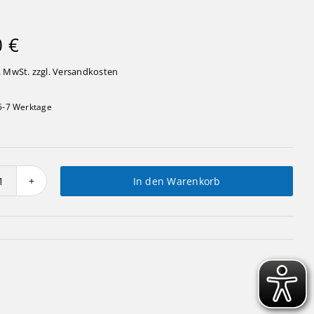
0
€
. MwSt. zzgl.
Versandkosten
5-7 Werktage
In den Warenkorb
Zwerg
stehend
grün
mit
Kleeblatt
Menge