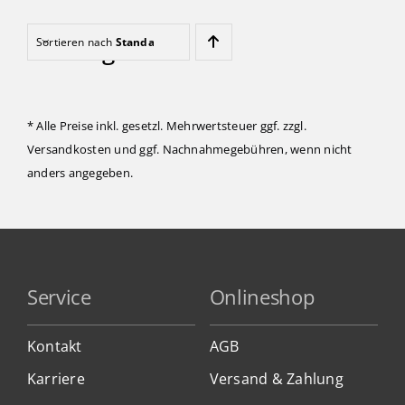
Kinder
Nothing Found
Sortieren nach
Standard
Förderung & Betreuung
* Alle Preise inkl. gesetzl. Mehrwertsteuer ggf. zzgl.
Versandkosten
und ggf. Nachnahmegebühren, wenn nicht
Verein
anders angegeben.
Inklusionsbetrieb
Shop
Service
Onlineshop
Kontakt
Kontakt
AGB
Karriere
Versand & Zahlung